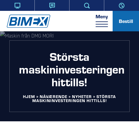
Meny
Bestill
Största
maskininvesteringen
hittills!
HJEM
»
NÅVÆRENDE
»
NYHETER
»
STÖRSTA
MASKININVESTERINGEN HITTILLS!