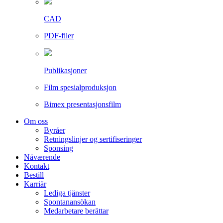
CAD
PDF-filer
Publikasjoner
Film spesialproduksjon
Bimex presentasjonsfilm
Om oss
Byråer
Retningslinjer og sertifiseringer
Sponsing
Nåværende
Kontakt
Bestill
Karriär
Lediga tjänster
Spontanansökan
Medarbetare berättar