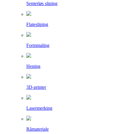
Senterløs sliping
Flatesliping
Formmaling
Hening
3D-printer
Lasermerking
Råmateriale