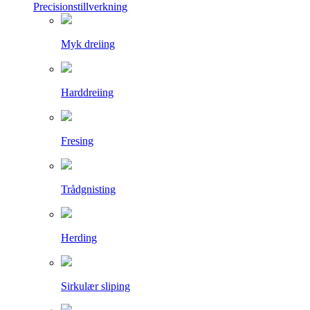
Precisionstillverkning
Myk dreiing
Harddreiing
Fresing
Trådgnisting
Herding
Sirkulær sliping