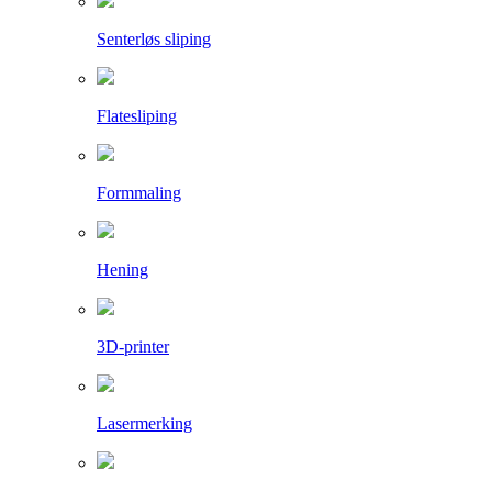
Senterløs sliping
Flatesliping
Formmaling
Hening
3D-printer
Lasermerking