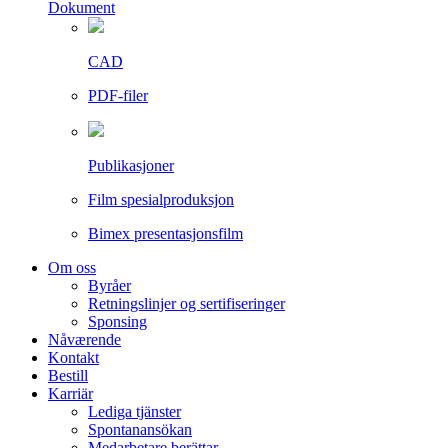
Dokument
CAD
PDF-filer
Publikasjoner
Film spesialproduksjon
Bimex presentasjonsfilm
Om oss
Byråer
Retningslinjer og sertifiseringer
Sponsing
Nåværende
Kontakt
Bestill
Karriär
Lediga tjänster
Spontanansökan
Medarbetare berättar