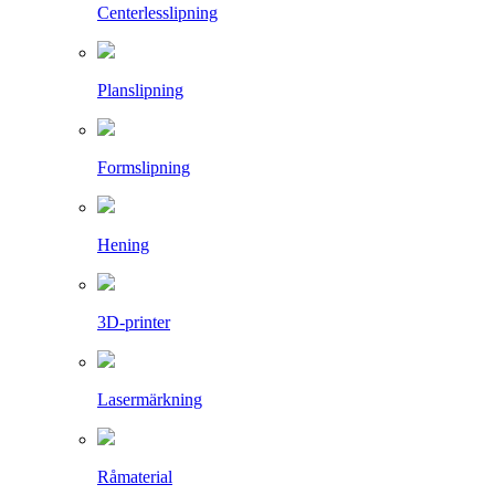
Centerles­slipning
Planslipning
Formslipning
Hening
3D-printer
Lasermärkning
Råmaterial