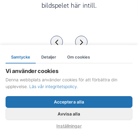
bildspelet här intill.
‹
›
Samtycke
Detaljer
Om cookies
Vi använder cookies
Denna webbplats använder cookies för att förbättra din
upplevelse.
Läs vår integritetspolicy.
© Copyright 1982 – 2026 | Bimex Verktyg AB,
Dynamovägen 3
,
Acceptera alla
591 61
Motala | Tel:
0141-20 36 50
Avvisa alla
Integritetspolicy
Inställningar